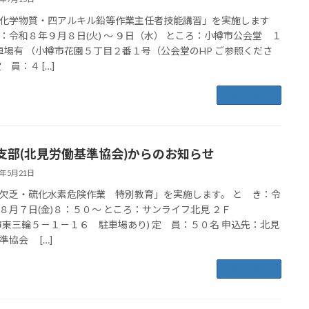
化学物質・四アルキル鉛等作業主任者技能講習」を実施します
：令和８年９月８日(火) ～ ９日（水） ところ：小樽市公会堂 １
車場有 （小樽市花園５丁目２番１号（公会堂のHP ご参照くださ
 員：４ […]
続きを読む
支部(北見労働基準協会)からのお知らせ
6年5月21日
欠乏・硫化水素危険作業 特別教育」を実施します。 と き：令
年８月７日(金)８：５０～ ところ：サンライフ北見 ２Ｆ
市東三輪５－１－１６ 駐車場あり) 定 員：５０名 申込先：北見
準協会 […]
続きを読む