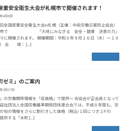
産業安全衛生大会が札幌市で開催されます！
6年4月8日
回全国産業安全衛生大会in札幌（主催：中央労働災害防止協会）
幌市で 「大地にみなぎる 安全・健康 決意の力」
マに開催されます。 開催期間：令和８年９月１６日（水）～１８
） 会 場： […]
続きを読む
町ゼミ」のご案内
6年3月17日
」の労働関係情報を「低価格」で提供～ 当協会が正会員となって
益社団法人全国労働基準関係団体連合会では、平成８年度も、労
の旬の情報をさらに割引きした価格（税込/１回につき 2,970
提供する「水町 […]
続きを読む