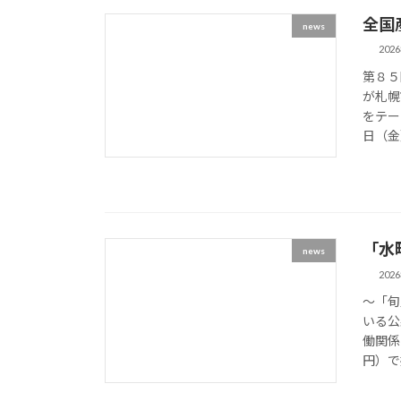
全国
news
202
第８５
が札
をテー
日（金
「水
news
202
～「旬
いる公
働関係
円）で