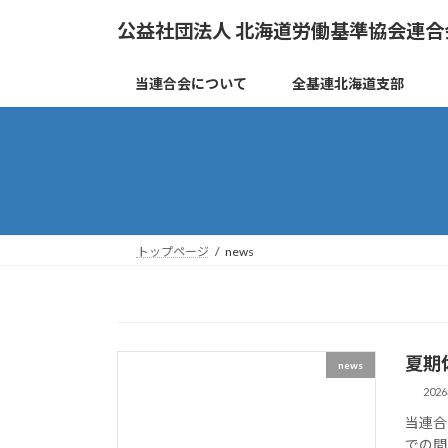
コ
ナ
公益社団法人 北海道労働基準協会連合
ン
ビ
テ
ゲ
ン
ー
当連合会について
全基連北海道支部
ツ
シ
へ
ョ
ス
ン
キ
に
ッ
移
プ
動
トップページ
news
夏期
news
202
当連合
での間