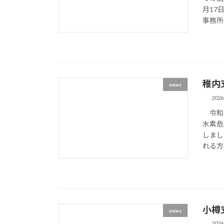
月17
事務所
稚内
news
202
令和8
水素危
しまし
れる方
小樽
news
202