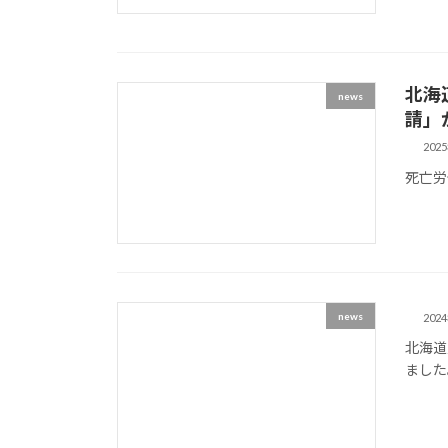
北海
news
請」
202
死亡
news
202
北海道
まし