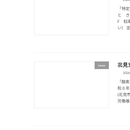
「特定
と き
F 駐
い） 定
北見
news
202
「酸素
和８
(北見
労働基