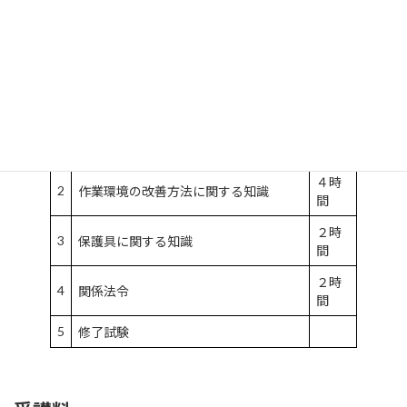
カリキュラム
学科講習（２日間）
講習
講習科目
時間
有機溶剤による健康障害及びその予防
４時
1
措置に関する知識
間
４時
2
作業環境の改善方法に関する知識
間
２時
3
保護具に関する知識
間
２時
4
関係法令
間
5
修了試験