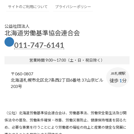
サイトのご利用について
プライバシーポリシー
公益社団法人
北海道労働基準協会連合会
011-747-6141
営業時間 9:00～17:00（土・日・祝日除く）
〒060-0807
JR札幌駅
北海道札幌市北区北7条西2丁目6番地 37山京ビル
徒歩
1
分
203号
（公社）北海道労働基準協会連合会は、労働基準法、労働安全衛生法及び関
係法令の普及、労働条件確保・改善、労働災害防止、健康保持増進を図るた
め、必要な事業を行うことにより労働者の福祉の向上と産業の健全な発展に