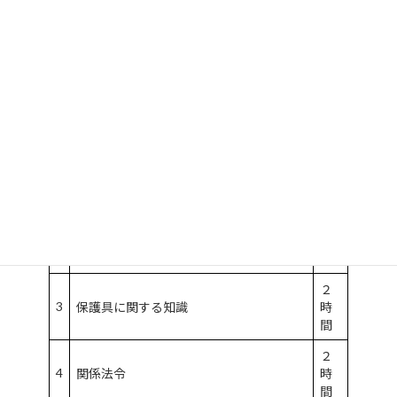
学科講習（２日間）
講
習
講習科目
時
間
４
特定化学物質・四アルキル鉛等による健
1
時
康障害及びその予防措置に関する知識
間
４
2
作業環境の改善方法に関する知識
時
間
２
3
保護具に関する知識
時
間
２
4
関係法令
時
間