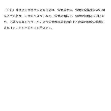
（公社）北海道労働基準協会連合会は、労働基準法、労働安全衛生法及び関
係法令の普及、労働条件確保・改善、労働災害防止、健康保持増進を図るた
め、必要な事業を行うことにより労働者の福祉の向上と産業の健全な発展に
寄与することを目的とする団体です。