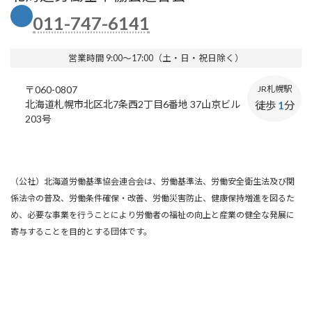
011-747-6141
営業時間 9:00～17:00（土・日・祝日除く）
〒060-0807
JR札幌駅
北海道札幌市北区北7条西2丁目6番地 37山京ビル
徒歩
1
分
203号
（公社）北海道労働基準協会連合会は、労働基準法、労働安全衛生法及び関
係法令の普及、労働条件確保・改善、労働災害防止、健康保持増進を図るた
め、必要な事業を行うことにより労働者の福祉の向上と産業の健全な発展に
寄与することを目的とする団体です。