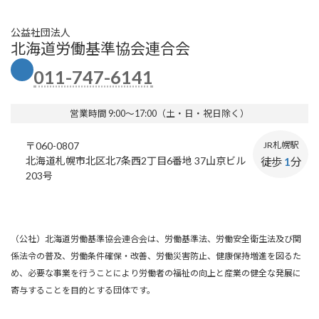
公益社団法人
北海道労働基準協会連合会
011-747-6141
営業時間 9:00～17:00（土・日・祝日除く）
〒060-0807
JR札幌駅
北海道札幌市北区北7条西2丁目6番地 37山京ビル
徒歩
1
分
203号
（公社）北海道労働基準協会連合会は、労働基準法、労働安全衛生法及び関
係法令の普及、労働条件確保・改善、労働災害防止、健康保持増進を図るた
め、必要な事業を行うことにより労働者の福祉の向上と産業の健全な発展に
寄与することを目的とする団体です。