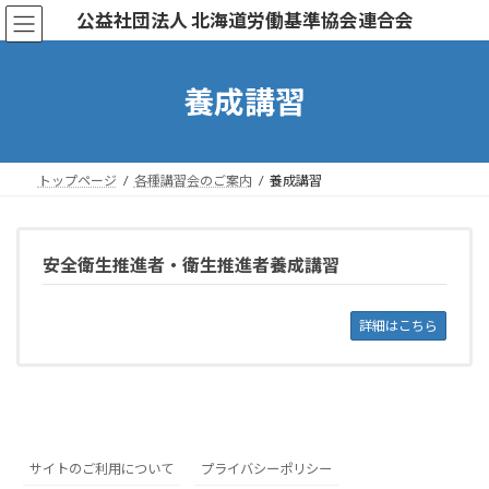
コ
ナ
公益社団法人 北海道労働基準協会連合会
ン
ビ
テ
ゲ
ン
ー
養成講習
ツ
シ
へ
ョ
ス
ン
キ
に
トップページ
各種講習会のご案内
養成講習
ッ
移
プ
動
安全衛生推進者・衛生推進者養成講習
詳細はこちら
サイトのご利用について
プライバシーポリシー