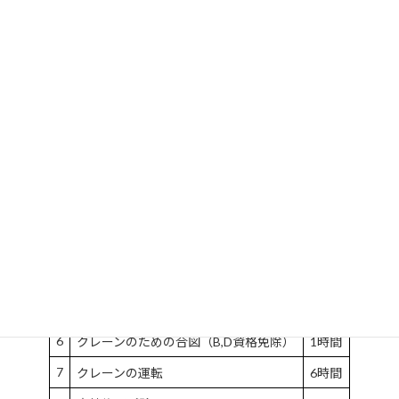
学科講習（2日間）
講習
講習科目
時間
1
クレーン等に関する知識
6時間
原動機及び電気に関する知識（C資格
2
3時間
免除）
クレーン運転に必要な力学に関する知
3
3時間
識（B資格免除）
4
関係法令
1時間
5
修了試験
実技講習（1日）
6
クレーンのための合図（B,D資格免除）
1時間
7
クレーンの運転
6時間