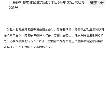
北海道札幌市北区北7条西2丁目6番地 37山京ビル
徒歩
1
分
203号
（公社）北海道労働基準協会連合会は、労働基準法、労働安全衛生法及び関
係法令の普及、労働条件確保・改善、労働災害防止、健康保持増進を図るた
め、必要な事業を行うことにより労働者の福祉の向上と産業の健全な発展に
寄与することを目的とする団体です。