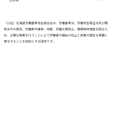
203号
（公社）北海道労働基準協会連合会は、労働基準法、労働安全衛生法及び関
係法令の普及、労働条件確保・改善、労働災害防止、健康保持増進を図るた
め、必要な事業を行うことにより労働者の福祉の向上と産業の健全な発展に
寄与することを目的とする団体です。