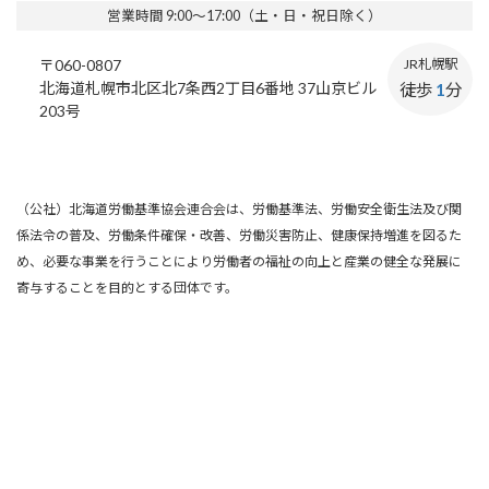
営業時間 9:00～17:00（土・日・祝日除く）
〒060-0807
JR札幌駅
北海道札幌市北区北7条西2丁目6番地 37山京ビル
徒歩
1
分
203号
（公社）北海道労働基準協会連合会は、労働基準法、労働安全衛生法及び関
係法令の普及、労働条件確保・改善、労働災害防止、健康保持増進を図るた
め、必要な事業を行うことにより労働者の福祉の向上と産業の健全な発展に
寄与することを目的とする団体です。