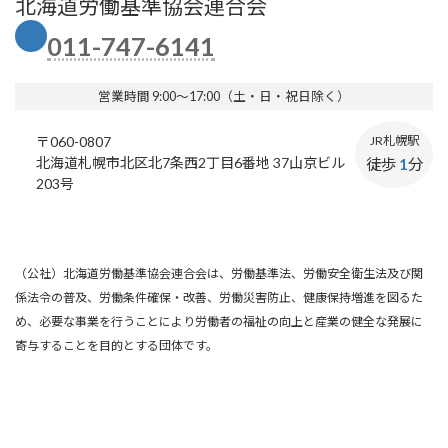
北海道労働基準協会連合会
011-747-6141
営業時間 9:00～17:00（土・日・祝日除く）
〒060-0807
JR札幌駅
北海道札幌市北区北7条西2丁目6番地 37山京ビル
徒歩
1
分
203号
（公社）北海道労働基準協会連合会は、労働基準法、労働安全衛生法及び関
係法令の普及、労働条件確保・改善、労働災害防止、健康保持増進を図るた
め、必要な事業を行うことにより労働者の福祉の向上と産業の健全な発展に
寄与することを目的とする団体です。