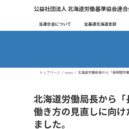
コ
ナ
公益社団法人 北海道労働基準協会連合
ン
ビ
テ
ゲ
ン
ー
当連合会について
全基連北海道支部
ツ
シ
へ
ョ
ス
ン
キ
に
ッ
移
プ
動
トップページ
news
北海道労働局長から「長時間労
北海道労働局長から「
働き方の見直しに向け
ました。