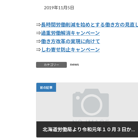
2019年11月5日
⇒
長時間労働削減を始めとする働き方の見直
⇒
過重労働解消キャンペーン
⇒
働き方改革の実現に向けて
⇒
しわ寄せ防止キャンペーン
news
カテゴリー
前の記事
北海道労働局より令和元年１０月３日からの「北海道最低賃金」の周知要請がありました。